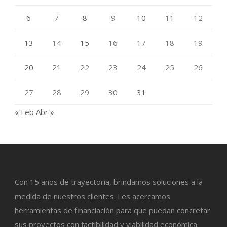
6
7
8
9
10
11
12
13
14
15
16
17
18
19
20
21
22
23
24
25
26
27
28
29
30
31
« Feb
Abr »
Con 15 años de trayectoria, brindamos soluciones a la
medida de nuestros clientes. Les acercamos
herramientas de financiación para que puedan concretar
sus proyectos con factibilidad y viabilidad económica.