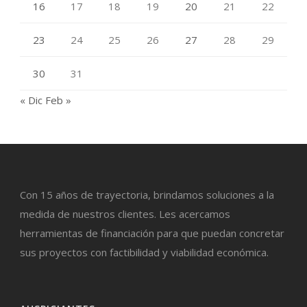
16
17
18
19
20
21
22
23
24
25
26
27
28
29
30
31
« Dic
Feb »
Con 15 años de trayectoria, brindamos soluciones a la
medida de nuestros clientes. Les acercamos
herramientas de financiación para que puedan concretar
sus proyectos con factibilidad y viabilidad económica.