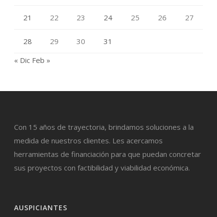
21
22
23
24
25
26
27
28
29
30
31
« Dic
Feb »
Con 15 años de trayectoria, brindamos soluciones a la
medida de nuestros clientes. Les acercamos
herramientas de financiación para que puedan concretar
sus proyectos con factibilidad y viabilidad económica.
AUSPICIANTES